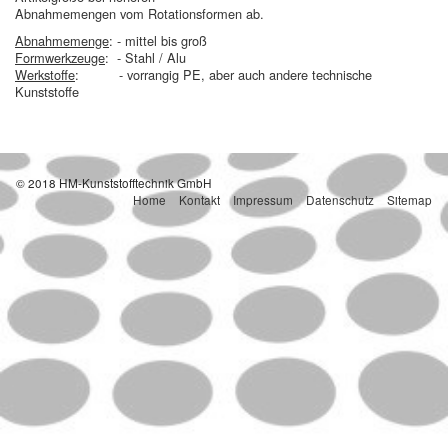
Abnahmemengen vom Rotationsformen ab.
Abnahmemenge
: - mittel bis groß
Formwerkzeuge
: - Stahl / Alu
Werkstoffe
: - vorrangig PE, aber auch andere technische
Kunststoffe
© 2018 HM-Kunststofftechnik GmbH
Home
Kontakt
Impressum
Datenschutz
Sitemap